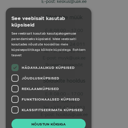
E-post:
keskus@uak.ee
Sõidukite müük
See veebisait kasutab
küpsiseid
E-R 08:00 – 17:00
See veebisait kasutab kasutajakogemuse
L-P suletud
parandamiseks küpsiseid. Meie veebisaiti
Tel:
+372 47 24 011
kasutades nõustute kooskõlas meie
küpsisepoliitikaga kõikide küpsistega.
Rohkem
Tel:
+372 52 45 457
teavet
E-post:
myyk@uak.ee
Broneeri proovisõit
HÄDAVAJALIKUD KÜPSISED
JÕUDLUSKÜPSISED
Sõidukite hooldus
REKLAAMKÜPSISED
E-R 08:00 – 17:00
FUNKTSIONAALSED KÜPSISED
L-P suletud
Tel:
+372 47 24 013
KLASSIFITSEERIMATA KÜPSISED
E-post:
hooldus@uak.ee
NÕUSTUN KÕIGIGA