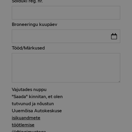
Sõiduki reg. nr.
Broneeringu kuupäev
Tööd/Märkused
Vajutades nuppu
"Saada" kinnitan, et olen
tutvunud ja nõustun
Uuemõisa Autokeskuse
isikuandmete
töötlemise
üldtingimustega.